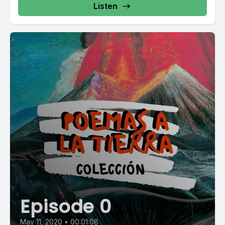
Listen
Episode 0
May 11, 2020
•
00:01:08