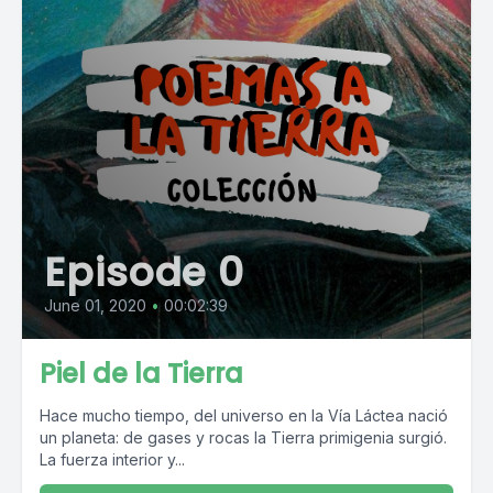
Episode 0
June 01, 2020
•
00:02:39
Piel de la Tierra
Hace mucho tiempo, del universo en la Vía Láctea nació
un planeta: de gases y rocas la Tierra primigenia surgió.
La fuerza interior y...