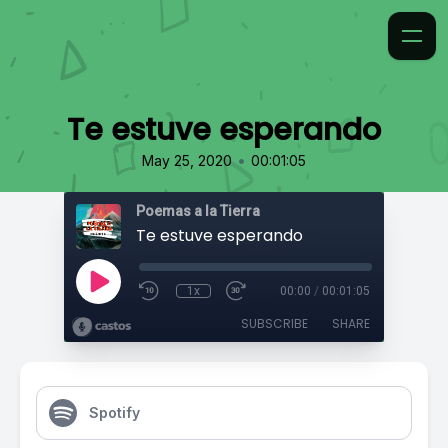
Te estuve esperando
•
May 25, 2020
00:01:05
Poemas a la Tierra
Te estuve esperando
1x
00:00
/
00:01:05
SUBSCRIBE
SHARE
Spotify